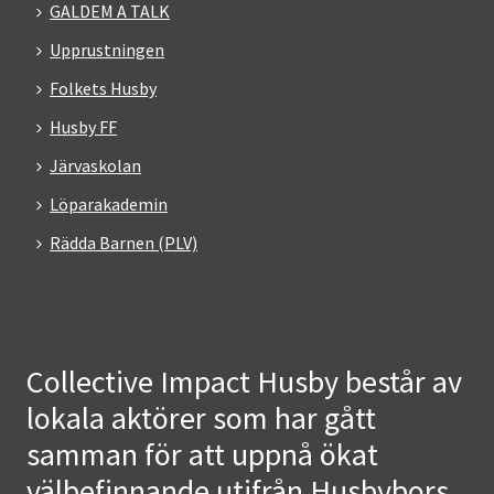
GALDEM A TALK
Upprustningen
Folkets Husby
Husby FF
Järvaskolan
Löparakademin
Rädda Barnen (PLV)
Collective Impact Husby består av
lokala aktörer som har gått
samman för att uppnå ökat
välbefinnande utifrån Husbybors