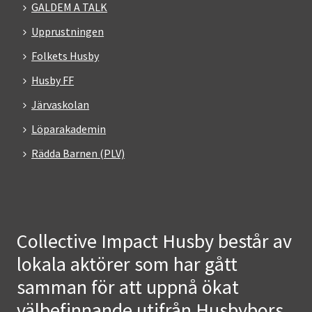
GALDEM A TALK
Upprustningen
Folkets Husby
Husby FF
Järvaskolan
Löparakademin
Rädda Barnen (PLV)
Collective Impact Husby består av
lokala aktörer som har gått
samman för att uppnå ökat
välbefinnande utifrån Husbybors