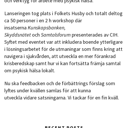
och verktyg för arbete med psykisk hälsa.
Lanseringen tog plats i Folkets Husby och totalt deltog
ca 50 personer i en 2 h workshop där
insatserna
Kunskapsbanken,
Skyddsnätet
och
Samtalsforum
presenterades av CIH.
Syftet med eventet var att inkludera boende ytterligare
i lösningsarbetet för de utmaningar som finns kring att
navigera i sjukvården, att utveckla en mer förankrad
krisberedskap samt hur vi kan fortsätta främja samtal
om psykisk hälsa lokalt.
Nu ska feedbacken och de förbättrings förslag som
lyftes under kvällen samlas för att kunna
utveckla vidare satsningarna. Vi tackar för en fin kväll.
RECENT POSTS